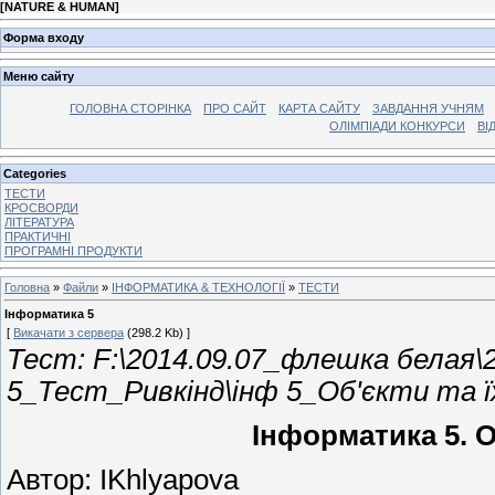
[
NATURE & HUMAN
]
Форма входу
Меню сайту
ГОЛОВНА СТОРІНКА
ПРО САЙТ
КАРТА САЙТУ
ЗАВДАННЯ УЧНЯМ
ОЛІМПІАДИ КОНКУРСИ
ВІ
Categories
ТЕСТИ
КРОСВОРДИ
ЛІТЕРАТУРА
ПРАКТИЧНІ
ПРОГРАМНІ ПРОДУКТИ
Головна
»
Файли
»
ІНФОРМАТИКА & ТЕХНОЛОГІЇ
»
ТЕСТИ
Інформатика 5
[
Викачати з сервера
(298.2 Kb) ]
Тест: F:\2014.09.07_флешка белая\
5_Тест_Ривкінд\інф 5_Об'єкти та ї
Інформатика 5. О
Автор: IKhlyapova