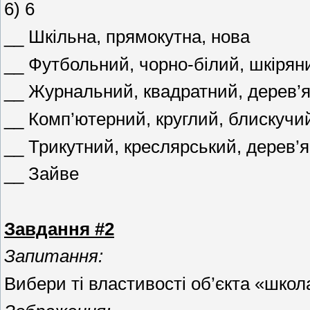
6) 6
__ Шкільна, прямокутна, нова
__ Футбольний, чорно-білий, шкірян
__ Журнальний, квадратний, дерев’
__ Комп’ютерний, круглий, блискучи
__ Трикутний, креслярський, дерев’
__ Зайве
Завдання #2
Запитання:
Вибери ті властивості об’єкта «шко